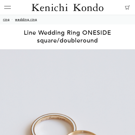
ring
wedding ring
Line Wedding Ring ONESIDE
square/doubleround