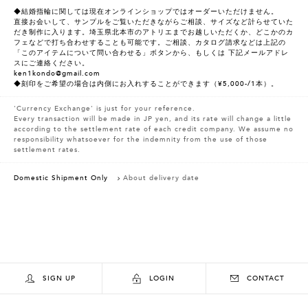
◆結婚指輪に関しては現在オンラインショップではオーダーいただけません。
直接お会いして、サンプルをご覧いただきながらご相談、サイズなど計らせていた
だき制作に入ります。埼玉県北本市のアトリエまでお越しいただくか、どこかのカ
フェなどで打ち合わせすることも可能です。ご相談、カタログ請求などは上記の
「このアイテムについて問い合わせる」ボタンから、もしくは 下記メールアドレ
スにご連絡ください。
ken1kondo@gmail.com
◆刻印をご希望の場合は内側にお入れすることができます（¥5,000-/1本）。
'Currency Exchange' is just for your reference.
Every transaction will be made in JP yen, and its rate will change a little
according to the settlement rate of each credit company. We assume no
responsibility whatsoever for the indemnity from the use of those
settlement rates.
Domestic Shipment Only
About delivery date
SIGN UP
LOGIN
CONTACT