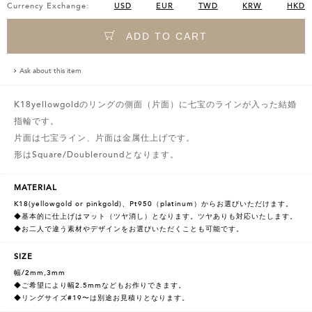
Currency Exchange:
USD
EUR
TWD
KRW
HKD
ADD TO CART
Ask about this item
K18yellowgoldのリングの側面（片面）に七宝のラインが入った結婚
指輪です。
片面は七宝ライン、片面は金属仕上げです。
形はSquare/Doubleroundとなります。
MATERIAL
K18(yellowgold or pinkgold)、Pt950（platinum）からお選びいただけます。
◆基本的に仕上げはマット（ツヤ消し）となります。ツヤありも対応いたします。
◆お二人で違う素材やデザインをお選びいただくことも可能です。
SIZE
幅/2mm,3mm
◆ご希望により幅2.5mmなどもお作りできます。
◆リングサイズ#19〜は別途お見積りとなります。