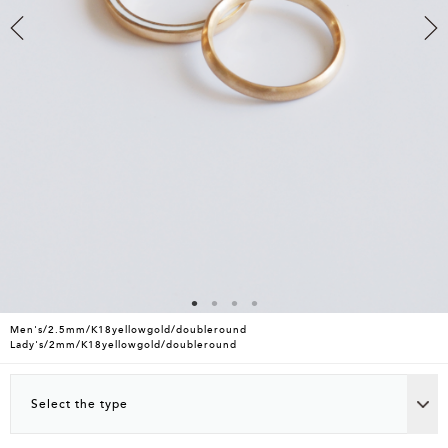
Men's/2.5mm/K18yellowgold/doubleround
Lady's/2mm/K18yellowgold/doubleround
Select the type